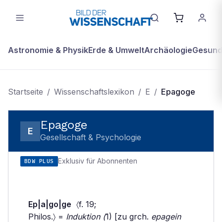
Astronomie & Physik
Erde & Umwelt
Archäologie
Gesundh
Startseite
/
Wissenschaftslexikon
/
E
/
Epagoge
Epagoge
E
Gesellschaft & Psychologie
Exklusiv für Abonnenten
BDW PLUS
Ep|a|go|ge
〈f. 19;
Philos.〉 =
Induktion (
1) [zu grch.
epagein