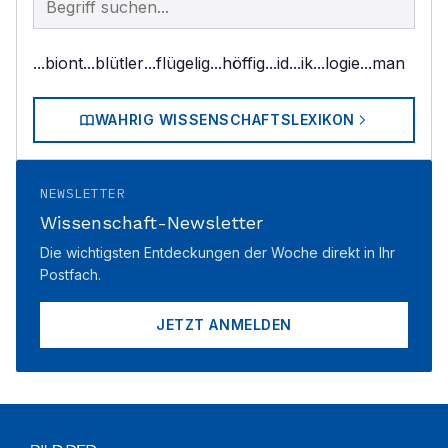
...biont
...blütler
...flügelig
...höffig
...id
...ik
...logie
...man
WAHRIG WISSENSCHAFTSLEXIKON
NEWSLETTER
Wissenschaft-Newsletter
Die wichtigsten Entdeckungen der Woche direkt in Ihr
Postfach.
JETZT ANMELDEN