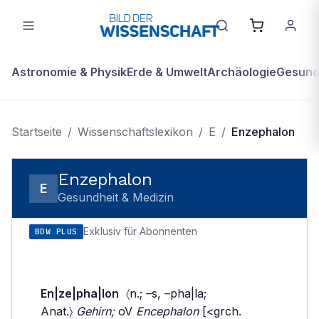
Astronomie & Physik
Erde & Umwelt
Archäologie
Gesundh
Startseite
/
Wissenschaftslexikon
/
E
/
Enzephalon
Enzephalon
E
Gesundheit & Medizin
Exklusiv für Abonnenten
BDW PLUS
En|ze|pha|lon
〈n.; –s, –pha|la;
Anat.〉
Gehirn;
oV
Encephalon
[<grch.