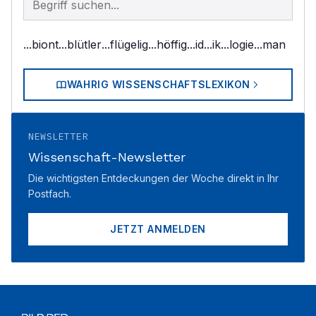
...biont
...blütler
...flügelig
...höffig
...id
...ik
...logie
...man
WAHRIG WISSENSCHAFTSLEXIKON
NEWSLETTER
Wissenschaft-Newsletter
Die wichtigsten Entdeckungen der Woche direkt in Ihr
Postfach.
JETZT ANMELDEN