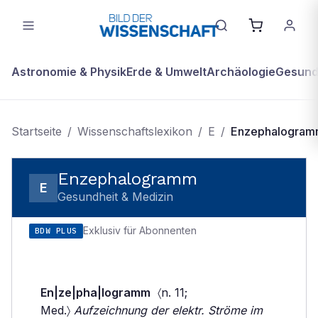
Astronomie & Physik
Erde & Umwelt
Archäologie
Gesundh
Startseite
/
Wissenschaftslexikon
/
E
/
Enzephalogra
Enzephalogramm
E
Gesundheit & Medizin
Exklusiv für Abonnenten
BDW PLUS
En|ze|pha|logramm
〈n. 11;
Med.〉
Aufzeichnung der elektr. Ströme im