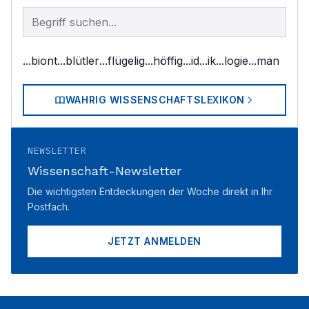
Begriff im Lexikon suchen
...biont
...blütler
...flügelig
...höffig
...id
...ik
...logie
...man
WAHRIG WISSENSCHAFTSLEXIKON
NEWSLETTER
Wissenschaft-Newsletter
Die wichtigsten Entdeckungen der Woche direkt in Ihr
Postfach.
JETZT ANMELDEN