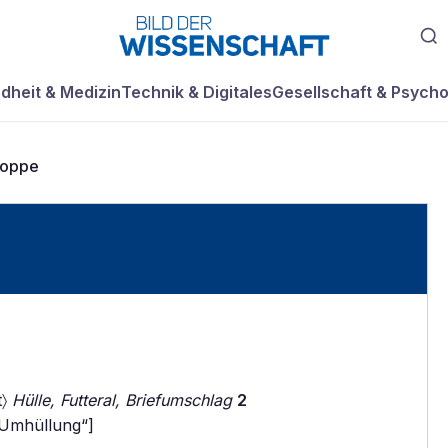
dheit & Medizin
Technik & Digitales
Gesellschaft & Psycho
loppe
t〉
Hülle, Futteral, Briefumschlag
2
, Umhüllung“]