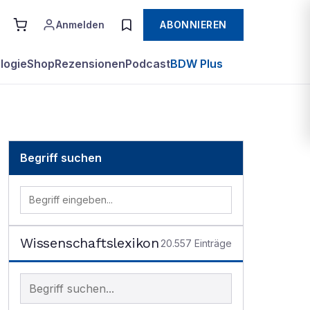
Anmelden
ABONNIEREN
logie
Shop
Rezensionen
Podcast
BDW Plus
Begriff suchen
Wissenschaftslexikon
20.557
Einträge
Begriff im Lexikon suchen