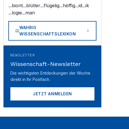
...biont
...blütler
...flügelig
...höffig
...id
...ik
...logie
...man
WAHRIG
WISSENSCHAFTSLEXIKON
NEWSLETTER
Wissenschaft-Newsletter
Die wichtigsten Entdeckungen der Woche
direkt in Ihr Postfach.
JETZT ANMELDEN