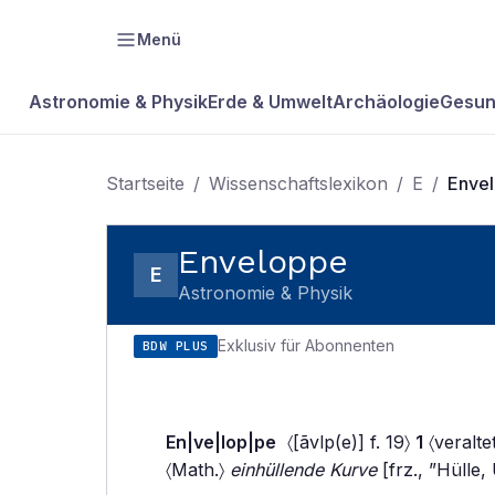
Menü
Astronomie & Physik
Erde & Umwelt
Archäologie
Gesun
Startseite
/
Wissenschaftslexikon
/
E
/
Enve
Enveloppe
E
Astronomie & Physik
Exklusiv für Abonnenten
BDW PLUS
En|ve|lop|pe
〈[ãvlp(e)] f. 19〉
1
〈veralte
〈Math.〉
einhüllende Kurve
[frz., ”Hülle