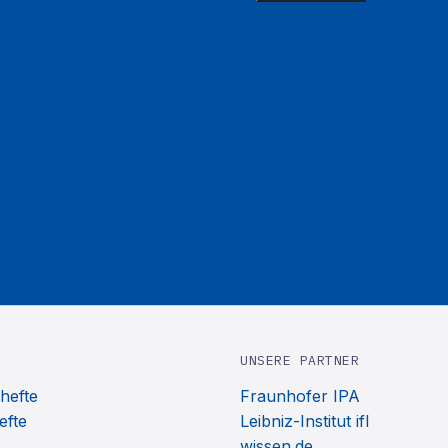
UNSERE PARTNER
hefte
Fraunhofer IPA
efte
Leibniz-Institut ifl
wissen.de