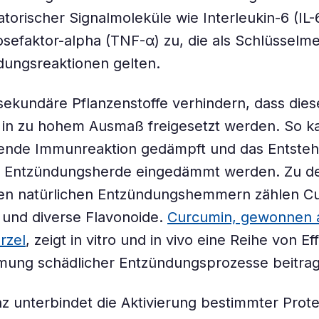
torischer Signalmoleküle wie Interleukin-6 (IL-
efaktor-alpha (TNF-α) zu, die als Schlüsselme
dungsreaktionen gelten.
ekundäre Pflanzenstoffe verhindern, dass dies
 in zu hohem Ausmaß freigesetzt werden. So k
ende Immunreaktion gedämpft und das Entste
r Entzündungsherde eingedämmt werden. Zu d
en natürlichen Entzündungshemmern zählen C
 und diverse Flavonoide.
Curcumin, gewonnen 
rzel
, zeigt in vitro und in vivo eine Reihe von Ef
mung schädlicher Entzündungsprozesse beitra
z unterbindet die Aktivierung bestimmter Pro