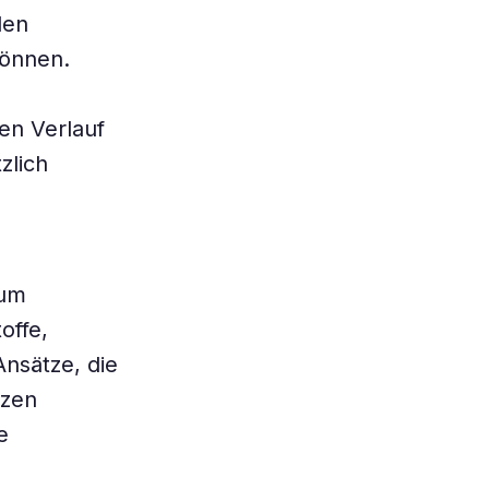
len
können.
en Verlauf
zlich
 um
offe,
nsätze, die
tzen
e