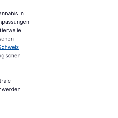
annabis in
Anpassungen
tlerweile
ischen
 Schweiz
ogischen
trale
chwerden