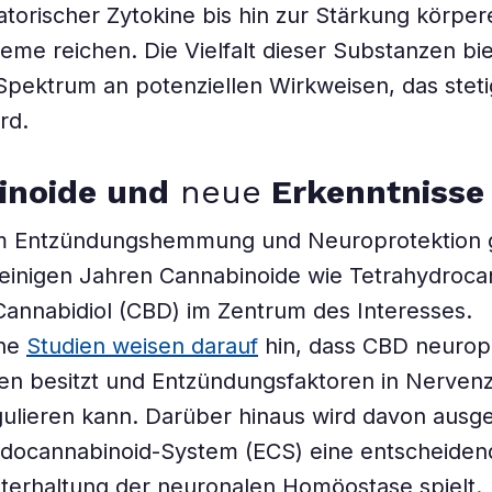
torischer Zytokine bis hin zur Stärkung körper
me reichen. Die Vielfalt dieser Substanzen bi
 Spektrum an potenziellen Wirkweisen, das steti
rd.
inoide und
neue
Erkenntnisse
 Entzündungshemmung und Neuroprotektion 
 einigen Jahren Cannabinoide wie Tetrahydroca
annabidiol (CBD) im Zentrum des Interesses.
ene
Studien weisen darauf
hin, dass CBD neurop
en besitzt und Entzündungsfaktoren in Nervenz
ulieren kann. Darüber hinaus wird davon ausg
docannabinoid-System (ECS) eine entscheidend
terhaltung der neuronalen Homöostase spielt.