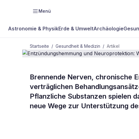
Menü
Astronomie & Physik
Erde & Umwelt
Archäologie
Gesun
Startseite
/
Gesundheit & Medizin
/
Artikel
GESUNDHEIT & MEDIZIN
Brennende Nerven, chronische E
Entzündun
verträglichen Behandlungsansätz
Pflanzliche Substanzen spielen 
Neuroprotekt
neue Wege zur Unterstützung de
Wirkstoffe 