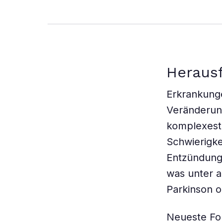
beeinflusse
Heraus
Erkrankunge
Veränderun
komplexeste
Schwierigke
Entzündung
was unter 
Parkinson 
Neueste Fo