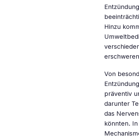
Entzündung
beeinträcht
Hinzu komme
Umweltbedi
verschiede
erschweren
Von besonde
Entzündungs
präventiv u
darunter Te
das Nerven
könnten. In
Mechanisme