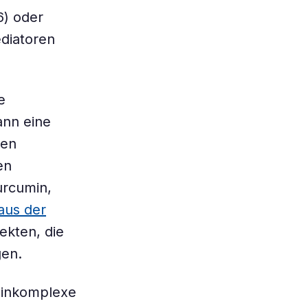
6) oder
diatoren
e
ann eine
hen
en
urcumin,
aus der
fekten, die
gen.
teinkomplexe