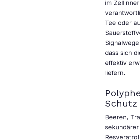
im Zellinne
verantwortl
Tee oder au
Sauerstoff
Signalwege 
dass sich d
effektiv er
liefern.
Polyphe
Schutz
Beeren, Tr
sekundärer 
Resveratrol