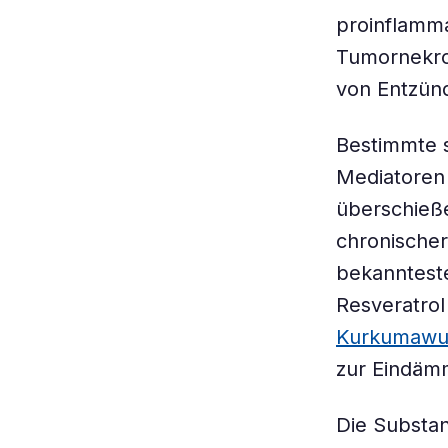
proinflamma
Tumornekros
von Entzün
Bestimmte s
Mediatoren
überschieß
chronische
bekanntest
Resveratrol
Kurkumawu
zur Eindäm
Die Substan