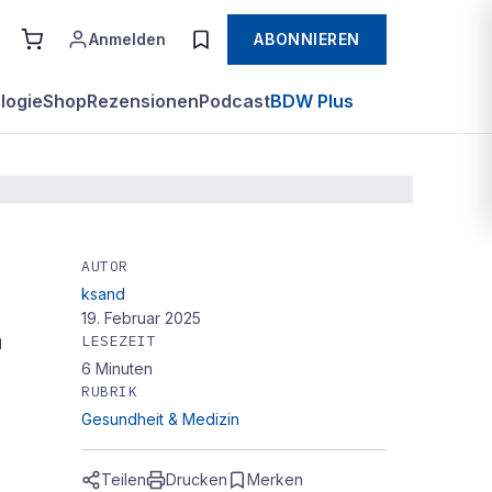
Anmelden
ABONNIEREN
logie
Shop
Rezensionen
Podcast
BDW Plus
AUTOR
ksand
19. Februar 2025
m
LESEZEIT
iche
6
Minuten
RUBRIK
Gesundheit & Medizin
Teilen
Drucken
Merken