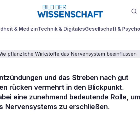
dheit & Medizin
Technik & Digitales
Gesellschaft & Psycho
ntzündungen und das Streben nach gut
gshemmung und
en rücken vermehrt in den Blickpunkt.
dabei eine zunehmend bedeutende Rolle, u
ion: Wie pflanzl
s Nervensystems zu erschließen.
das Nervensystem