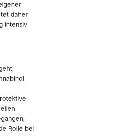
eigener
etet daher
g intensiv
geht,
nnabinol
rotektive
ellen
egangen,
e Rolle bei