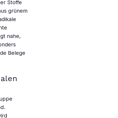
er Stoffe
 aus grünem
adikale
nte
egt nahe,
sonders
nde Belege
nalen
ruppe
nd.
ird