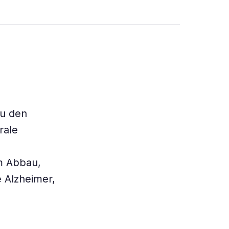
zu den
rale
m Abbau,
 Alzheimer,