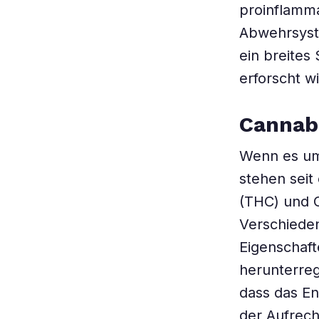
proinflamma
Abwehrsyste
ein breites
erforscht wi
Cannab
Wenn es um
stehen seit
(THC) und C
Verschied
Eigenschaft
herunterreg
dass das En
der Aufrech