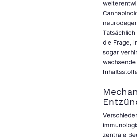
weiterentwi
Cannabinoid
neurodegene
Tatsächlich
die Frage, 
sogar verhi
wachsende 
Inhaltsstof
Mechan
Entzü
Verschieden
immunologi
zentrale B