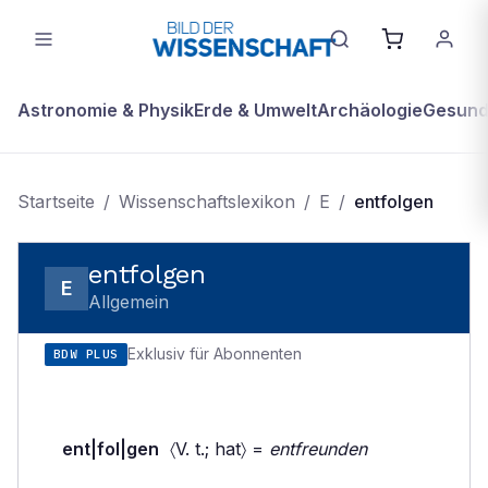
Astronomie & Physik
Erde & Umwelt
Archäologie
Gesundh
Startseite
/
Wissenschaftslexikon
/
E
/
entfolgen
entfolgen
E
Allgemein
Exklusiv für Abonnenten
BDW PLUS
ent|fol|gen
〈V. t.; hat〉 =
entfreunden