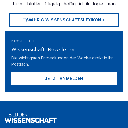
...biont
...blütler
...flügelig
...höffig
...id
...ik
...logie
...man
WAHRIG WISSENSCHAFTSLEXIKON
NEWSLETTER
Wissenschaft-Newsletter
Die wichtigsten Entdeckungen der Woche direkt in Ihr
Postfach.
JETZT ANMELDEN