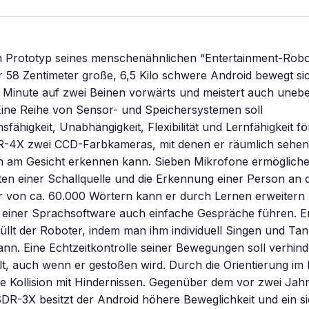
n Prototyp seines menschenähnlichen “Entertainment-Rob
er 58 Zentimeter große, 6,5 Kilo schwere Android bewegt sic
 Minute auf zwei Beinen vorwärts und meistert auch uneb
Eine Reihe von Sensor- und Speichersystemen soll
fähigkeit, Unabhängigkeit, Flexibilität und Lernfähigkeit f
DR-4X zwei CCD-Farbkameras, mit denen er räumlich sehen
 am Gesicht erkennen kann. Sieben Mikrofone ermögliche
en einer Schallquelle und die Erkennung einer Person an 
r von ca. 60.000 Wörtern kann er durch Lernen erweitern 
 einer Sprachsoftware auch einfache Gespräche führen. E
üllt der Roboter, indem man ihm individuell Singen und Ta
ann. Eine Echtzeitkontrolle seiner Bewegungen soll verhind
t, auch wenn er gestoßen wird. Durch die Orientierung i
ie Kollision mit Hindernissen. Gegenüber dem vor zwei Jah
SDR-3X besitzt der Android höhere Beweglichkeit und ein s