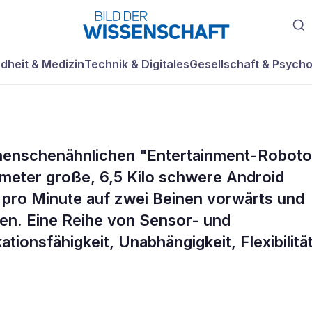
dheit & Medizin
Technik & Digitales
Gesellschaft & Psycho
 menschenähnlichen "Entertainment-Roboto
nt-Roboter singt
imeter große, 6,5 Kilo schwere Android
 pro Minute auf zwei Beinen vorwärts und
en. Eine Reihe von Sensor- und
ionsfähigkeit, Unabhängigkeit, Flexibilitä