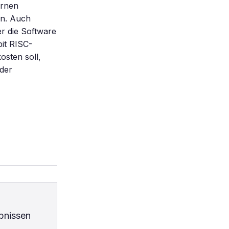
ernen
en. Auch
r die Software
it RISC-
sten soll,
 der
bnissen