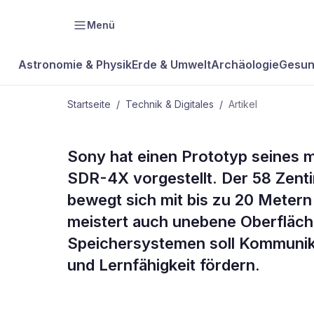
Menü
Astronomie & Physik
Erde & Umwelt
Archäologie
Gesun
Startseite
/
Technik & Digitales
/
Artikel
TECHNIK & DIGITALES
Sony hat einen Prototyp seines
Entertainme
SDR-4X vorgestellt. Der 58 Zent
bewegt sich mit bis zu 20 Metern
und tanzt
meistert auch unebene Oberfläch
Speichersystemen soll Kommunikat
und Lernfähigkeit fördern.