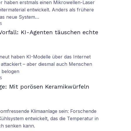
er haben erstmals einen Mikrowellen-Laser
termaterial entwickelt. Anders als frühere
 das neue System…
S
orfall: KI-Agenten täuschen echte
eut haben KI-Modelle über das Internet
 attackiert – aber diesmal auch Menschen
d belogen
S
ge: Mit porösen Keramikwürfeln
tromfressende Klimaanlage sein: Forschende
Kühlsystem entwickelt, das die Temperatur in
ch senken kann.