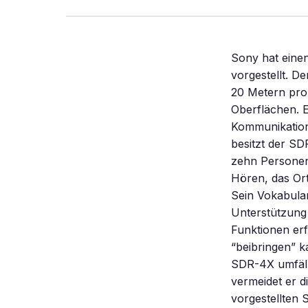
Sony hat eine
vorgestellt. D
20 Metern pro
Oberflächen. 
Kommunikations
besitzt der S
zehn Personen
Hören, das Ort
Sein Vokabula
Unterstützung
Funktionen erf
“beibringen” k
SDR-4X umfäll
vermeidet er d
vorgestellten 