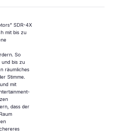
otors” SDR-4X
h mit bis zu
ene
ördern. So
 und bis zu
n räumliches
der Stimme.
und mit
ntertainment-
nzen
ern, dass der
m Raum
ren
ichereres