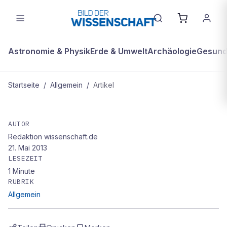
Astronomie & Physik
Erde & Umwelt
Archäologie
Gesundh
Startseite
/
Allgemein
/
Artikel
ALLGEMEIN
ENGE VERWANDTE
AUTOR
Redaktion wissenschaft.de
21. Mai 2013
LESEZEIT
1
Minute
RUBRIK
Allgemein