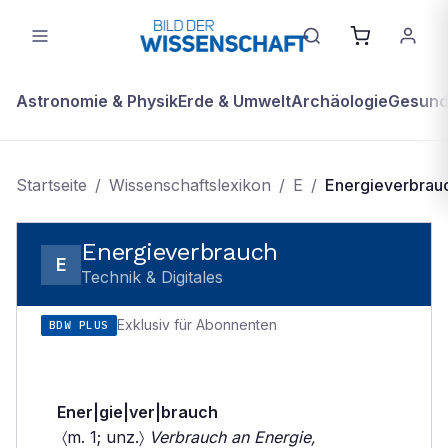
Astronomie & Physik
Erde & Umwelt
Archäologie
Gesundh
Startseite
/
Wissenschaftslexikon
/
E
/
Energieverbrau
Energieverbrauch
E
Technik & Digitales
Exklusiv für Abonnenten
BDW PLUS
Ener|gie|ver|brauch
〈m. 1; unz.〉
Verbrauch an Energie,