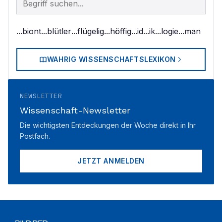
...biont
...blütler
...flügelig
...höffig
...id
...ik
...logie
...man
WAHRIG WISSENSCHAFTSLEXIKON
NEWSLETTER
Wissenschaft-Newsletter
Die wichtigsten Entdeckungen der Woche direkt in Ihr
Postfach.
JETZT ANMELDEN