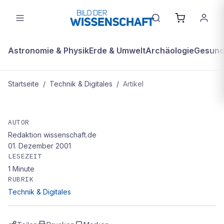
Astronomie & Physik
Erde & Umwelt
Archäologie
Gesundh
Startseite
/
Technik & Digitales
/
Artikel
TECHNIK & DIGITALES
Energie bei jeder Wetterlage
AUTOR
Redaktion wissenschaft.de
01. Dezember 2001
LESEZEIT
1
Minute
RUBRIK
Technik & Digitales