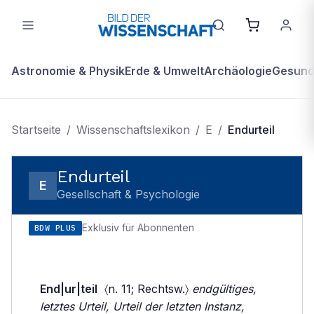
Astronomie & Physik
Erde & Umwelt
Archäologie
Gesundh
Startseite
/
Wissenschaftslexikon
/
E
/
Endurteil
Endurteil
E
Gesellschaft & Psychologie
Exklusiv für Abonnenten
BDW PLUS
End|ur|teil
〈n. 11; Rechtsw.〉
endgültiges,
letztes Urteil, Urteil der letzten Instanz,