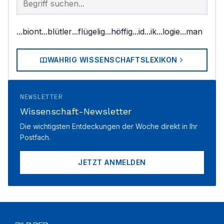
...biont
...blütler
...flügelig
...höffig
...id
...ik
...logie
...man
WAHRIG WISSENSCHAFTSLEXIKON
NEWSLETTER
Wissenschaft-Newsletter
Die wichtigsten Entdeckungen der Woche direkt in Ihr
Postfach.
JETZT ANMELDEN