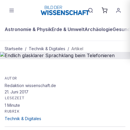
Astronomie & Physik
Erde & Umwelt
Archäologie
Gesundh
Startseite
/
Technik & Digitales
/
Artikel
TECHNIK & DIGITALES
Endlich glasklarer Sprachklang beim
AUTOR
Redaktion wissenschaft.de
Telefonieren
21. Juni 2017
LESEZEIT
1
Minute
RUBRIK
Technik & Digitales