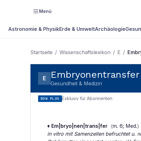
Menü
Astronomie & Physik
Erde & Umwelt
Archäologie
Gesun
Startseite
/
Wissenschaftslexikon
/
E
/
Embry
Embryonentransfer
E
Gesundheit & Medizin
Exklusiv für Abonnenten
BDW PLUS
♦
Em|bryo|nen|trans|fer
〈m. 6; Med.〉
in vitro mit Samenzellen befruchtet u.