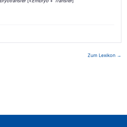
ryotransfer
[<
Embryo
+
Transfer
]
Zum Lexikon →