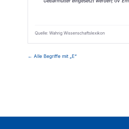
Gebärmutter eingesetzt werden;
oV
Emb
Quelle:
Wahrig Wissenschaftslexikon
← Alle Begriffe mit „
E
“