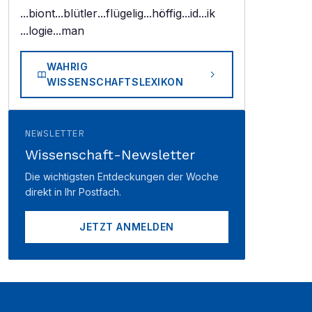
...biont
...blütler
...flügelig
...höffig
...id
...ik
...logie
...man
WAHRIG
WISSENSCHAFTSLEXIKON
NEWSLETTER
Wissenschaft-Newsletter
Die wichtigsten Entdeckungen der Woche
direkt in Ihr Postfach.
JETZT ANMELDEN