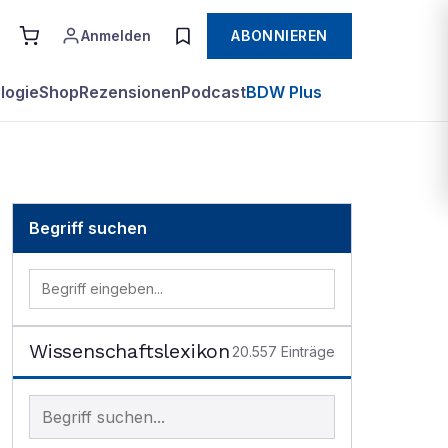
Anmelden
ABONNIEREN
logie
Shop
Rezensionen
Podcast
BDW Plus
Begriff suchen
Wissenschaftslexikon
20.557
Einträge
Begriff im Lexikon suchen