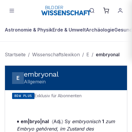
Astronomie & Physik
Erde & Umwelt
Archäologie
Gesundh
Startseite
/
Wissenschaftslexikon
/
E
/
embryonal
embryonal
E
Allgemein
Exklusiv für Abonnenten
BDW PLUS
♦
em|bryo|nal
〈Adj.〉 Sy
embryonisch
1
zum
Embryo gehörend, im Zustand des