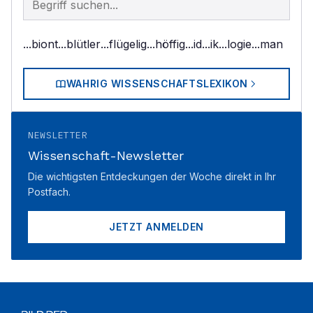
...biont
...blütler
...flügelig
...höffig
...id
...ik
...logie
...man
WAHRIG WISSENSCHAFTSLEXIKON
NEWSLETTER
Wissenschaft-Newsletter
Die wichtigsten Entdeckungen der Woche direkt in Ihr
Postfach.
JETZT ANMELDEN