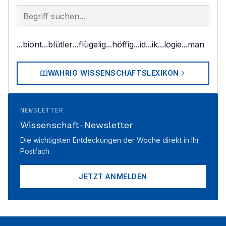
Begriff im Lexikon suchen
...biont
...blütler
...flügelig
...höffig
...id
...ik
...logie
...man
WAHRIG WISSENSCHAFTSLEXIKON
NEWSLETTER
Wissenschaft-Newsletter
Die wichtigsten Entdeckungen der Woche direkt in Ihr
Postfach.
JETZT ANMELDEN