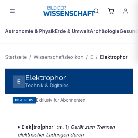
Astronomie & Physik
Erde & Umwelt
Archäologie
Gesundh
Startseite
/
Wissenschaftslexikon
/
E
/
Elektrophor
Elektrophor
E
Technik & Digitales
Exklusiv für Abonnenten
BDW PLUS
♦
Elek|tro|phor
〈m. 1〉
Gerät zum Trennen
elektrischer Ladungen durch