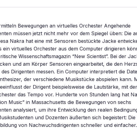
mitteln Bewegungen an virtuelles Orchester Angehende
enten müssen jetzt nicht mehr vor dem Spiegel üben: Die 
esa Nakra hat eine mit Sensoren bestückte Jacke entwickel
 ein virtuelles Orchester aus dem Computer dirigieren kön
britische Wissenschaftsmagazin “New Scientist”. Bei der Ja
ken und am Körper Sensoren eingearbeitet, die den Herzs
t des Dirigenten messen. Ein Computer interpretiert die Dat
nthesizer, der verschiedene Musikstücke abspielen kann. 
influsst der Dirigent beispielsweise die Lautstärke, mit dem
hester das Tempo vor. Hunderte von Stunden lang hat Na
ion Music” in Massachusetts die Bewegungen von sechs
enten analysiert, um ihre Entwicklung den realen Bedingun
usikstudenten und Dozenten äußerten sich begeistert: Die
bildung von Nachwuchsdirigenten schneller und einfacher.