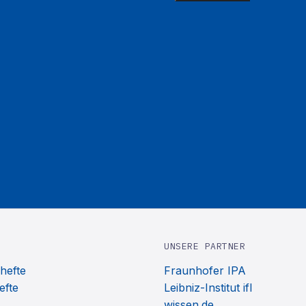
UNSERE PARTNER
hefte
Fraunhofer IPA
efte
Leibniz-Institut ifl
wissen.de