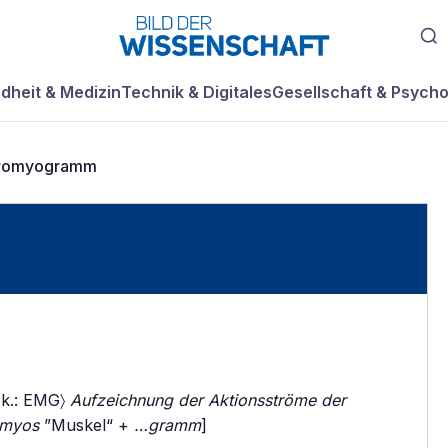
dheit & Medizin
Technik & Digitales
Gesellschaft & Psycho
tromyogramm
bk.: EMG〉
Aufzeichnung der Aktionsströme der
myos
”Muskel“ +
…gramm
]