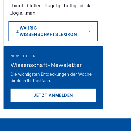
...biont
...blütler
...flügelig
...höffig
...id
...ik
...logie
...man
WAHRIG
WISSENSCHAFTSLEXIKON
NEWSLETTER
Wissenschaft-Newsletter
Die wichtigsten Entdeckungen der Woche
direkt in Ihr Postfach.
JETZT ANMELDEN