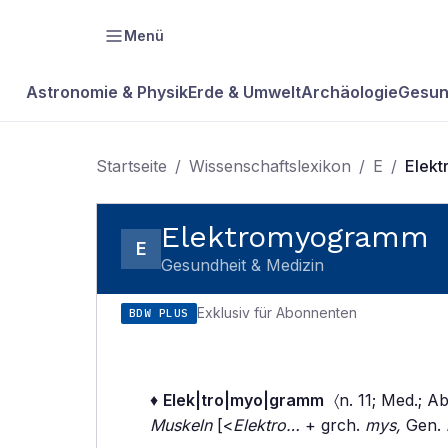
Menü
Astronomie & Physik
Erde & Umwelt
Archäologie
Gesun
Startseite
/
Wissenschaftslexikon
/
E
/
Elek
Elektromyogramm
E
Gesundheit & Medizin
Exklusiv für Abonnenten
BDW PLUS
♦
Elek|tro|myo|gramm
〈n. 11; Med.; A
Muskeln
[<
Elektro…
+ grch.
mys,
Gen.