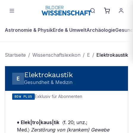
Astronomie & Physik
Erde & Umwelt
Archäologie
Gesundh
Startseite
/
Wissenschaftslexikon
/
E
/
Elektrokaustik
Elektrokaustik
E
Gesundheit & Medizin
Exklusiv für Abonnenten
BDW PLUS
♦
Elek|tro|kaus|tik
〈f. 20; unz.;
Med.〉
Zerstörung von (krankem) Gewebe