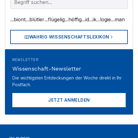
...biont
...blütler
...flügelig
...höffig
...id
...ik
...logie
...man
WAHRIG WISSENSCHAFTSLEXIKON
NEWSLETTER
Wissenschaft-Newsletter
Die wichtigsten Entdeckungen der Woche direkt in Ihr
Postfach.
JETZT ANMELDEN