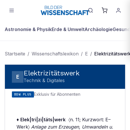
Astronomie & Physik
Erde & Umwelt
Archäologie
Gesundh
Startseite
/
Wissenschaftslexikon
/
E
/
Elektrizitätswer
Elektrizitätswerk
E
Technik & Digitales
Exklusiv für Abonnenten
BDW PLUS
♦
Elek|tri|zi|täts|werk
〈n. 11; Kurzwort: E–
Werk〉
Anlage zum Erzeugen, Umwandeln u.