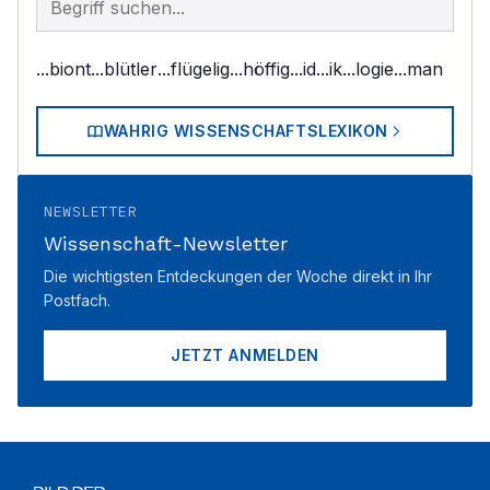
...biont
...blütler
...flügelig
...höffig
...id
...ik
...logie
...man
WAHRIG WISSENSCHAFTSLEXIKON
NEWSLETTER
Wissenschaft-Newsletter
Die wichtigsten Entdeckungen der Woche direkt in Ihr
Postfach.
JETZT ANMELDEN