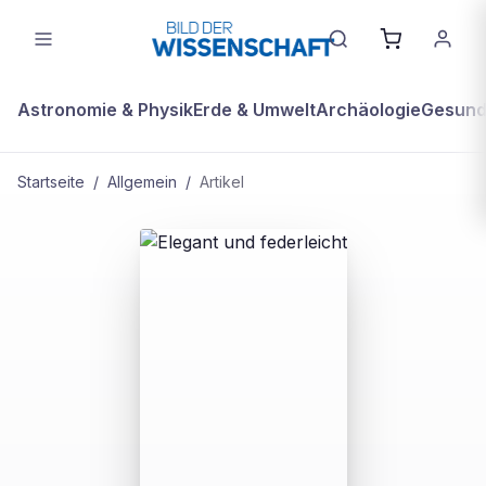
Astronomie & Physik
Erde & Umwelt
Archäologie
Gesundh
Startseite
/
Allgemein
/
Artikel