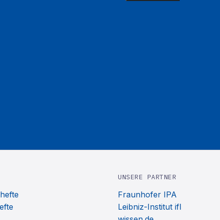
UNSERE PARTNER
hefte
Fraunhofer IPA
efte
Leibniz-Institut ifl
wissen.de