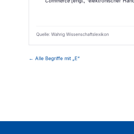
Commerce
[engl., ”elektronischer Hand
Quelle:
Wahrig Wissenschaftslexikon
← Alle Begriffe mit „
E
“