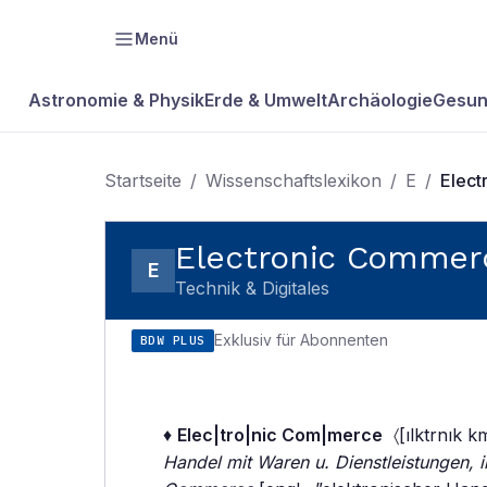
Menü
Astronomie & Physik
Erde & Umwelt
Archäologie
Gesun
Startseite
/
Wissenschaftslexikon
/
E
/
Elec
Electronic Commer
E
Technik & Digitales
Exklusiv für Abonnenten
BDW PLUS
♦
Elec|tro|nic Com|merce
〈[ılktrnık km
Handel mit Waren u. Dienstleistungen, 