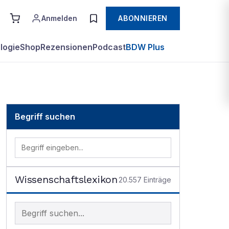
Anmelden
ABONNIEREN
logie
Shop
Rezensionen
Podcast
BDW Plus
Begriff suchen
Wissenschaftslexikon
20.557
Einträge
Begriff im Lexikon suchen