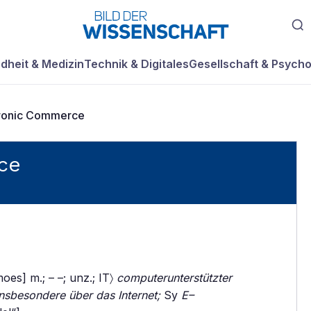
dheit & Medizin
Technik & Digitales
Gesellschaft & Psycho
tronic Commerce
ce
oes] m.; – –; unz.; IT〉
computerunterstützter
insbesondere über das Internet;
Sy
E–