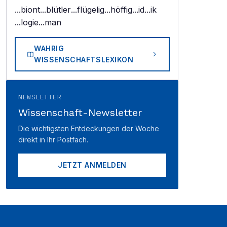
...biont
...blütler
...flügelig
...höffig
...id
...ik
...logie
...man
WAHRIG
WISSENSCHAFTSLEXIKON
NEWSLETTER
Wissenschaft-Newsletter
Die wichtigsten Entdeckungen der Woche
direkt in Ihr Postfach.
JETZT ANMELDEN