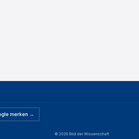
ogle merken →
©
2026
Bild der Wissenschaft