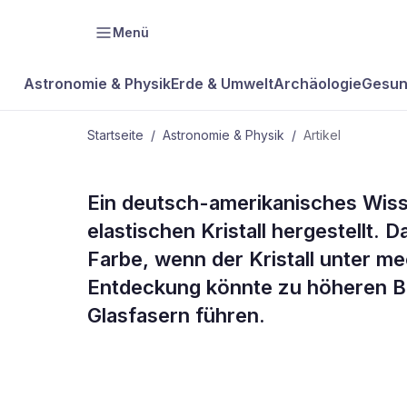
Menü
Astronomie & Physik
Erde & Umwelt
Archäologie
Gesun
Startseite
/
Astronomie & Physik
/
Artikel
ASTRONOMIE & PHYSIK
Ein deutsch-amerikanisches Wiss
Elastischer K
elastischen Kristall hergestellt.
Farbe, wenn der Kristall unter m
mehrfarbiges
Entdeckung könnte zu höheren Ba
Glasfasern führen.