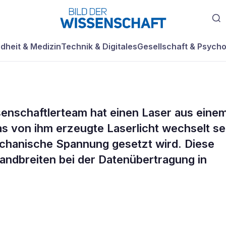
dheit & Medizin
Technik & Digitales
Gesellschaft & Psycho
enschaftlerteam hat einen Laser aus eine
ristall erzeugt
 Das von ihm erzeugte Laserlicht wechselt se
echanische Spannung gesetzt wird. Diese
 Laserlicht
ndbreiten bei der Datenübertragung in