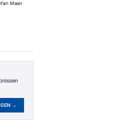
efan Maier
bnissen
EGEN →