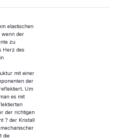
em elastischen
e, wenn der
nnte zu
s Herz des
in
uktur mit einer
omponenten der
reflektiert. Um
 man es mit
lektierten
 der richtigen
t ? der Kristall
r mechanischer
 die