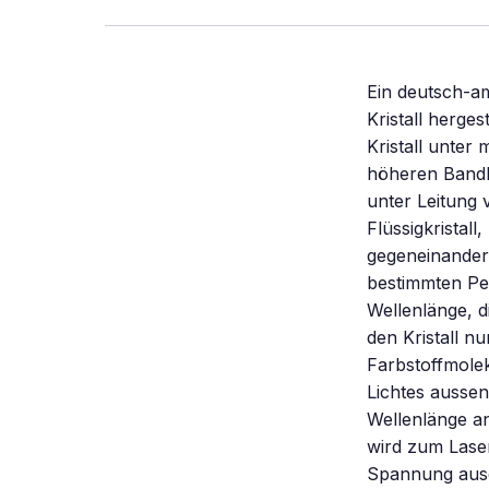
Ein deutsch-am
Kristall herge
Kristall unte
höheren Bandb
unter Leitung 
Flüssigkristall
gegeneinander 
bestimmten Per
Wellenlänge, d
den Kristall n
Farbstoffmolek
Lichtes aussen
Wellenlänge anr
wird zum Laser
Spannung ausd