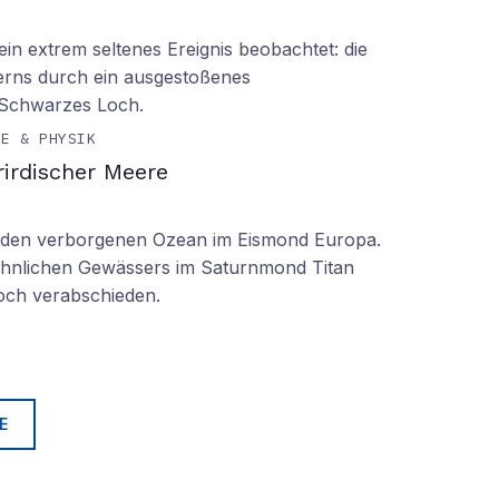
n extrem seltenes Ereignis beobachtet: die
erns durch ein ausgestoßenes
 Schwarzes Loch.
IE & PHYSIK
irdischer Meere
n den verborgenen Ozean im Eismond Europa.
 ähnlichen Gewässers im Saturnmond Titan
doch verabschieden.
E