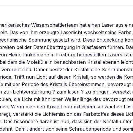
erikanisches Wissenschaftlerteam hat einen Laser aus ein
stellt. Das von ihm erzeugte Laserlicht wechselt seine Farb
r mechanische Spannung gesetzt wird. Diese Entdeckung kö
reiten bei der Datenübertragung in Glasfasern führen. Da
von Heino Finkelmann in Freiburg hergestellten Lasers ist e
, bei dem die Moleküle in benachbarten Kristallebenen leicht
verdreht sind. Daher besitzt der Kristall eine Schraubenstr
iode. Trifft nun Licht auf diesen Kristall, so werden die K
ie mit der Periode des Kristalls übereinstimmen, bevorzugt 
un zur Lichtverstärkung ? zum lasen ? zu bringen, versetzt
ülen, die Licht mit ähnlicher Wellenlänge des bevorzugt ref
den. Wenn man den Kristall nun mit einem schwachen Laser
egt, verstärkt die Lichtemission des Farbstoffes dieses Lich
. Das besondere daran ist nun, dass sich der Kristall unte
ehnt. Damit ändert sich seine Schraubenperiode und somit