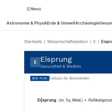
Menü
Astronomie & Physik
Erde & Umwelt
Archäologie
Gesun
Startseite
/
Wissenschaftslexikon
/
E
/
Eispr
Eisprung
E
Gesundheit & Medizin
Exklusiv für Abonnenten
BDW PLUS
Ei|sprung
〈m. 1u; Med.〉 =
Follikelspru