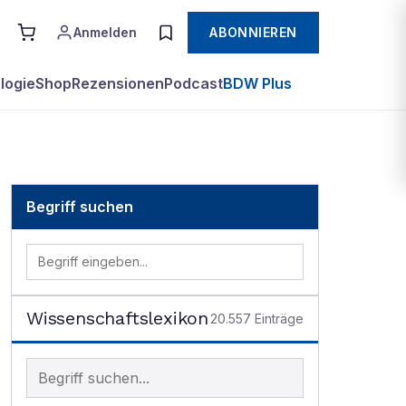
Anmelden
ABONNIEREN
logie
Shop
Rezensionen
Podcast
BDW Plus
Begriff suchen
Wissenschaftslexikon
20.557
Einträge
Begriff im Lexikon suchen