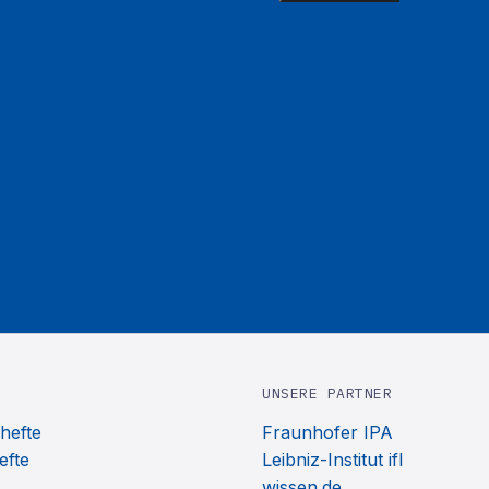
UNSERE PARTNER
hefte
Fraunhofer IPA
efte
Leibniz-Institut ifl
wissen.de