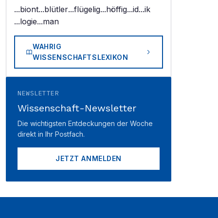
...biont
...blütler
...flügelig
...höffig
...id
...ik
...logie
...man
WAHRIG
WISSENSCHAFTSLEXIKON
NEWSLETTER
Wissenschaft-Newsletter
Die wichtigsten Entdeckungen der Woche
direkt in Ihr Postfach.
JETZT ANMELDEN