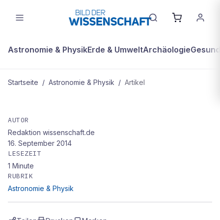
Astronomie & Physik
Erde & Umwelt
Archäologie
Gesundh
Startseite
/
Astronomie & Physik
/
Artikel
ASTRONOMIE & PHYSIK
Eiskalter Zwerg
AUTOR
Redaktion wissenschaft.de
16. September 2014
LESEZEIT
1
Minute
RUBRIK
Astronomie & Physik