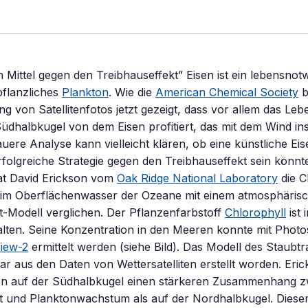
n Mittel gegen den Treibhauseffekt” Eisen ist ein lebensnot
pflanzliches
Plankton
. Wie die
American Chemical Society
b
g von Satellitenfotos jetzt gezeigt, dass vor allem das Leb
üdhalbkugel von dem Eisen profitiert, das mit dem Wind i
auere Analyse kann vielleicht klären, ob eine künstliche E
rfolgreiche Strategie gegen den Treibhauseffekt sein kön
hat David Erickson vom
Oak Ridge National Laboratory
die C
 im Oberflächenwasser der Ozeane mit einem atmosphäris
-Modell verglichen. Der Pflanzenfarbstoff
Chlorophyll
ist 
alten. Seine Konzentration in den Meeren konnte mit Phot
iew-2
ermittelt werden (siehe Bild). Das Modell des Staubtr
 aus den Daten von Wettersatelliten erstellt worden. Eric
en auf der Südhalbkugel einen stärkeren Zusammenhang 
t und Planktonwachstum als auf der Nordhalbkugel. Diese