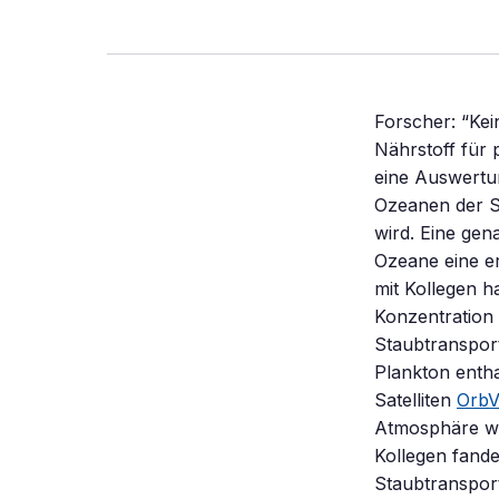
Forscher: “Kei
Nährstoff für 
eine Auswertun
Ozeanen der S
wird. Eine gen
Ozeane eine e
mit Kollegen 
Konzentration
Staubtransport
Plankton enth
Satelliten
OrbV
Atmosphäre war
Kollegen fand
Staubtranspor