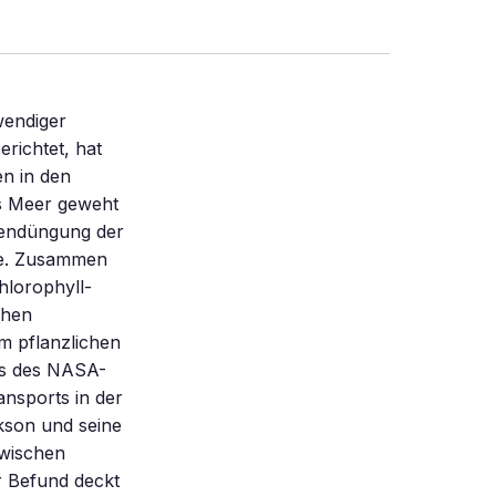
wendiger
erichtet, hat
en in den
ns Meer geweht
isendüngung der
nte. Zusammen
hlorophyll-
chen
im pflanzlichen
os des NASA-
ansports in der
kson und seine
zwischen
r Befund deckt