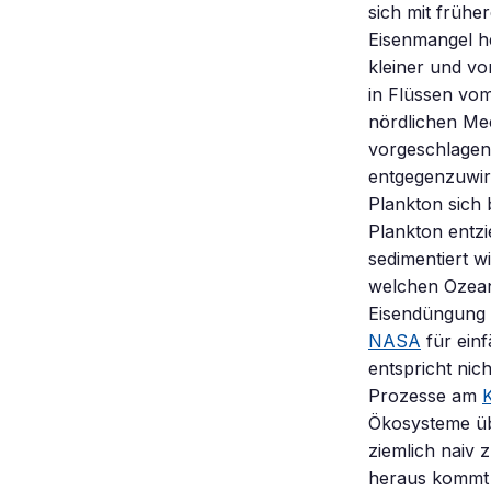
sich mit früh
Eisenmangel he
kleiner und vo
in Flüssen vom
nördlichen Mee
vorgeschlagen
entgegenzuwir
Plankton sich 
Plankton entz
sedimentiert w
welchen Ozean
Eisendüngung b
NASA
für einf
entspricht nic
Prozesse am
K
Ökosysteme übe
ziemlich naiv
heraus kommt d