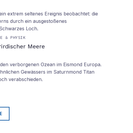
n extrem seltenes Ereignis beobachtet: die
erns durch ein ausgestoßenes
 Schwarzes Loch.
IE & PHYSIK
irdischer Meere
n den verborgenen Ozean im Eismond Europa.
 ähnlichen Gewässers im Saturnmond Titan
doch verabschieden.
E