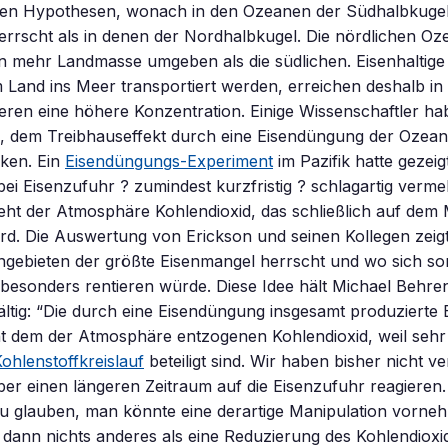
eren Hypothesen, wonach in den Ozeanen der Südhalbkugel
rrscht als in denen der Nordhalbkugel. Die nördlichen Oz
n mehr Landmasse umgeben als die südlichen. Eisenhaltige 
 Land ins Meer transportiert werden, erreichen deshalb in
ren eine höhere Konzentration. Einige Wissenschaftler ha
, dem Treibhauseffekt durch eine Eisendüngung der Ozea
ken. Ein
Eisendüngungs-Experiment
im Pazifik hatte gezeig
bei Eisenzufuhr ? zumindest kurzfristig ? schlagartig verme
ieht der Atmosphäre Kohlendioxid, das schließlich auf de
ird. Die Auswertung von Erickson und seinen Kollegen zeigt
gebieten der größte Eisenmangel herrscht und wo sich so
esonders rentieren würde. Diese Idee hält Michael Behren
ältig: “Die durch eine Eisendüngung insgesamt produzierte
ht dem der Atmosphäre entzogenen Kohlendioxid, weil sehr 
ohlenstoffkreislauf
beteiligt sind. Wir haben bisher nicht v
r einen längeren Zeitraum auf die Eisenzufuhr reagieren. 
 zu glauben, man könnte eine derartige Manipulation vorn
ann nichts anderes als eine Reduzierung des Kohlendioxid