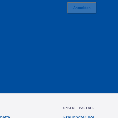
UNSERE PARTNER
hefte
Fraunhofer IPA