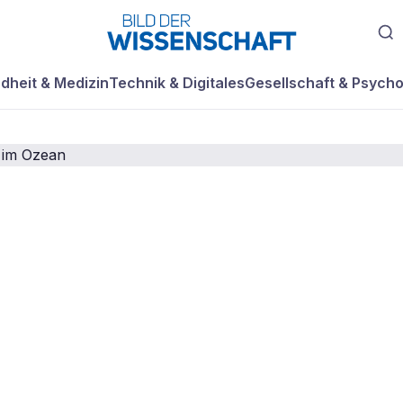
dheit & Medizin
Technik & Digitales
Gesellschaft & Psycho
g fördert Wachs
n im Ozean