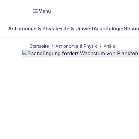
Menü
Astronomie & Physik
Erde & Umwelt
Archäologie
Gesun
Startseite
/
Astronomie & Physik
/
Artikel
ASTRONOMIE & PHYSIK
Eisendüngun
von Plankto