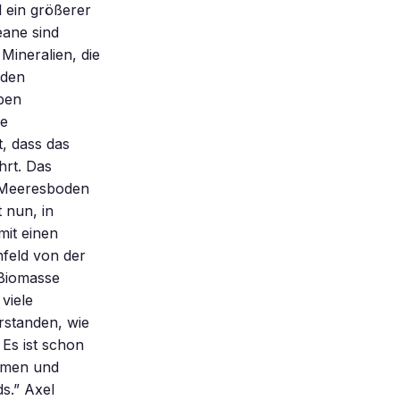
 ein größerer
eane sind
Mineralien, die
 den
ben
ne
t, dass das
hrt. Das
m Meeresboden
 nun, in
mit einen
feld von der
 Biomasse
viele
erstanden, wie
Es ist schon
ehmen und
s.” Axel