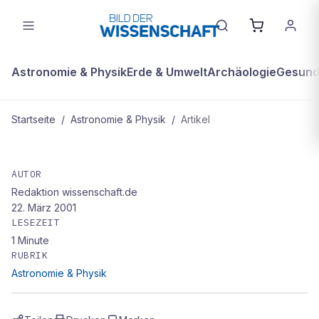
Astronomie & Physik
Erde & Umwelt
Archäologie
Gesundh
Startseite
/
Astronomie & Physik
/
Artikel
ASTRONOMIE & PHYSIK
Eisberge kratzten über den Grund
AUTOR
Redaktion wissenschaft.de
des Arktischen Ozeans
22. März 2001
LESEZEIT
1
Minute
RUBRIK
Astronomie & Physik