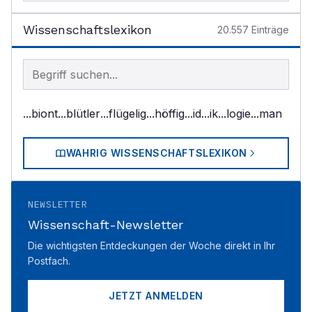
Wissenschaftslexikon
20.557
Einträge
Begriff im Lexikon suchen
...biont
...blütler
...flügelig
...höffig
...id
...ik
...logie
...man
WAHRIG WISSENSCHAFTSLEXIKON
NEWSLETTER
Wissenschaft-Newsletter
Die wichtigsten Entdeckungen der Woche direkt in Ihr
Postfach.
JETZT ANMELDEN