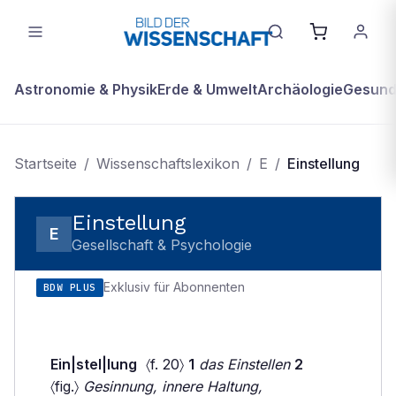
Astronomie & Physik
Erde & Umwelt
Archäologie
Gesundh
Startseite
/
Wissenschaftslexikon
/
E
/
Einstellung
Einstellung
E
Gesellschaft & Psychologie
Exklusiv für Abonnenten
BDW PLUS
Ein|stel|lung
〈f. 20〉
1
das Einstellen
2
〈fig.〉
Gesinnung, innere Haltung,