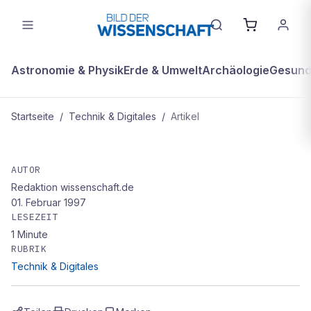
Astronomie & Physik
Erde & Umwelt
Archäologie
Gesundh
Startseite
/
Technik & Digitales
/
Artikel
TECHNIK & DIGITALES
Einmal um die Welt
AUTOR
Redaktion wissenschaft.de
01. Februar 1997
LESEZEIT
1
Minute
RUBRIK
Technik & Digitales