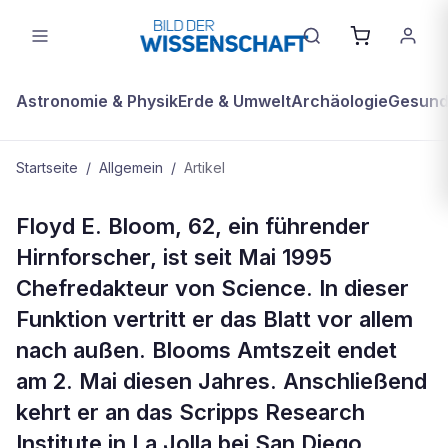
Astronomie & Physik
Erde & Umwelt
Archäologie
Gesundh
Startseite
/
Allgemein
/
Artikel
ALLGEMEIN
Floyd E. Bloom, 62, ein führender
„Einmal im Jahr ein Dankesbrief"
Hirnforscher, ist seit Mai 1995
Chefredakteur von Science. In dieser
Funktion vertritt er das Blatt vor allem
nach außen. Blooms Amtszeit endet
am 2. Mai diesen Jahres. Anschließend
kehrt er an das Scripps Research
Institute in La Jolla bei San Diego