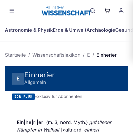
Astronomie & Physik
Erde & Umwelt
Archäologie
Gesundh
Startseite
/
Wissenschaftslexikon
/
E
/
Einherier
Einherier
E
Allgemein
Exklusiv für Abonnenten
BDW PLUS
Ein|he|ri|er
〈m. 3; nord. Myth.〉
gefallener
Kämpfer in Walhall
[<altnord.
einheri