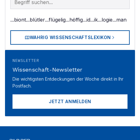
...biont
...blütler
...flügelig
...höffig
...id
...ik
...logie
...man
WAHRIG WISSENSCHAFTSLEXIKON
NEWSLETTER
Wissenschaft-Newsletter
Die wichtigsten Entdeckungen der Woche direkt in Ihr
Postfach.
JETZT ANMELDEN