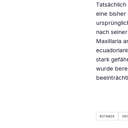
Tatsächlich
eine bisher
ursprünglic
nach seiner
Maxillaria a
ecuadoriani
stark gefäh
wurde berei
beeinträchti
BOTANIK
OR