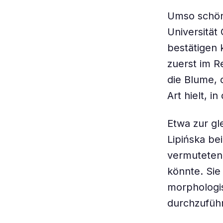
Umso schöne
Universität
bestätigen 
zuerst im R
die Blume, 
Art hielt, 
Etwa zur gl
Lipińska be
vermuteten,
könnte. Sie
morphologi
durchzufüh