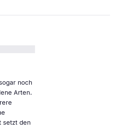
sogar noch
dene Arten.
rere
he
 setzt den