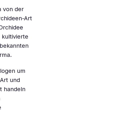
n von der
rchideen-Art
 Orchidee
kultivierte
n bekannten
irma.
dologen um
-Art und
t handeln
m
e