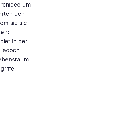
 Orchidee um
hrten den
em sie sie
ten:
biet in der
 jedoch
 Lebensraum
riffe