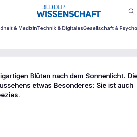
dheit & Medizin
Technik & Digitales
Gesellschaft & Psycho
zigartigen Blüten nach dem Sonnenlicht. Di
rchideen-
Aussehens etwas Besonderes: Sie ist auch
ezies.