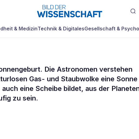
dheit & Medizin
Technik & Digitales
Gesellschaft & Psycho
 Sonnengeburt. Die Astronomen verstehen
ommt selten
ukturlosen Gas- und Staubwolke eine Sonne
 auch eine Scheibe bildet, aus der Planete
fig zu sein.