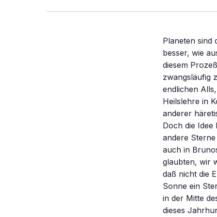
Planeten sind der Abfall bei der Sonnengeburt. Die Astronomen verstehen immer besser, wie aus einer strukturlosen Gas- und Staubwolke eine Sonne wird. Daß sich bei diesem Prozeß auch eine Scheibe bildet, aus der Planeten entstehen, scheint fast zwangsläufig zu sein. Der Dominikanermönch Giordano Bruno hatte die Vision eines un-endlichen Alls, angefüllt mit belebten Welten. Das brachte ihn jedoch mit der christlichen Heilslehre in Konflikt, die sich auf unseren Planeten konzentriert. Wegen dieser und anderer häretischer Ansichten endete Bruno im Jahre 1600 auf dem Scheiterhaufen. Doch die Idee lebte weiter: Die Astronomen halten bis heute Planetensysteme um andere Sterne für möglich, denn es gibt gewichtige Indizien dafür. Ein Argument mag auch in Brunos Denken eine Rolle gespielt haben: Wo immer wir Menschen bislang glaubten, wir wären etwas Besonderes, haben wir uns geirrt. Kopernikus hatte gezeigt, daß nicht die Erde, sondern die Sonne die Mitte der Welt ist. Später lernten wir, daß die Sonne ein Stern unter vielen ist – es blieb nur die Hoffnung, daß wir mit ihr wenigstens in der Mitte des gigantischen Sternensystems “Milchstraße” stehen. Doch zu Beginn dieses Jahrhunderts, 1918, bewies der amerikanische Astronom Harlow Shapley, daß wir keineswegs in der Mitte stehen. Das System der Milchstraße sollte nun wenigstens das einzige im sonst leeren Raum sein. Der amerikanische Astronom Edwin Hubble zeigte 1923 jedoch, daß es viele solche Systeme gibt. Heute wissen wir, daß es mehr sind, als die Astronomen bisher zählen konnten. Nirgendwo – vom Planetenreigen im eigenen Sonnensystem bis in die Tiefen des Alls – sind wir etwas Besonderes. Es gibt noch ein anderes Argument dafür, daß die Sonne nicht der einzige planetengeschmückte Stern ist: Während nahezu die gesamte Masse d