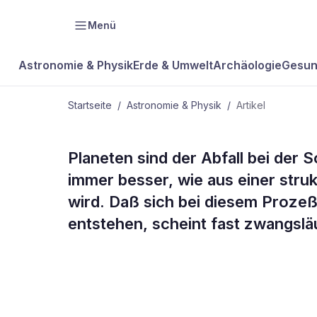
Menü
Astronomie & Physik
Erde & Umwelt
Archäologie
Gesun
Startseite
/
Astronomie & Physik
/
Artikel
ASTRONOMIE & PHYSIK
Planeten sind der Abfall bei der
Ein Stern k
immer besser, wie aus einer str
wird. Daß sich bei diesem Prozeß
allein
entstehen, scheint fast zwangsläu