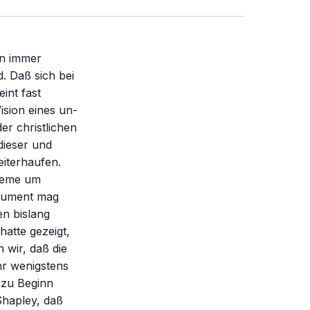
Die Astronomen horchen auf jeden Fall in den Raum hinaus, ob nicht Funksignale fremder Zivilisationen von deren Existenz künden. Bisher war nichts zu vernehmen. Daß wir die Außerirdischen nicht hören und daß sie uns nicht besuchen – trotz aller Ufo-Meldungen, die sich bei näherem Hinsehen bislang stets als Humbug herausgestellt haben, muß nicht bedeuten, daß es sie nicht gibt. Sie sind vielleicht nur so weit im Raum verstreut, daß weder ihre Raumschiffe noch ihre Funksprüche die Entfernung zu uns überbrücken können. Drehimpuls Die in der Drehung eines Körpers um einen Schwerpunkt gespeicherte Energie wird als Drehimpuls bezeichnet. Dieser ist um so größer, je schwerer der Körper ist, je weiter er vom Schwerpunkt entfernt ist und je schneller er sich bewegt. Der Drehimpuls – zum Beispiel eines Planeten auf einer Kreisbahn um die Sonne – wird berechnet, indem man seine Masse mit dem Bahnradius und der Bahngeschwindigkeit multipliziert. Den Drehimpuls der