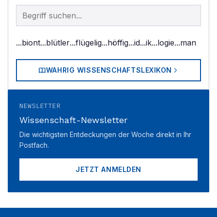
Begriff im Lexikon suchen
...biont
...blütler
...flügelig
...höffig
...id
...ik
...logie
...man
WAHRIG WISSENSCHAFTSLEXIKON
NEWSLETTER
Wissenschaft-Newsletter
Die wichtigsten Entdeckungen der Woche direkt in Ihr
Postfach.
JETZT ANMELDEN