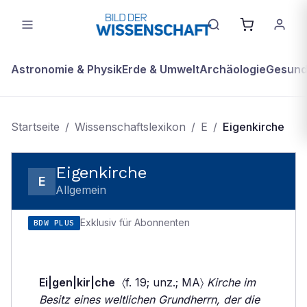
Astronomie & Physik
Erde & Umwelt
Archäologie
Gesundh
Startseite
/
Wissenschaftslexikon
/
E
/
Eigenkirche
Eigenkirche
E
Allgemein
Exklusiv für Abonnenten
BDW PLUS
Ei|gen|kir|che
〈f. 19; unz.; MA〉
Kirche im
Besitz eines weltlichen Grundherrn, der die