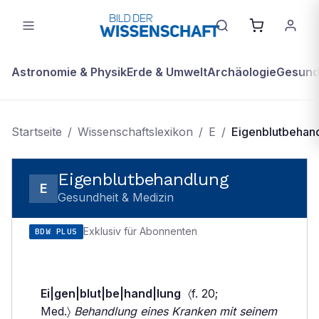
Astronomie & Physik
Erde & Umwelt
Archäologie
Gesundh
Startseite
/
Wissenschaftslexikon
/
E
/
Eigenblutbehan
Eigenblutbehandlung
E
Gesundheit & Medizin
Exklusiv für Abonnenten
BDW PLUS
Ei|gen|blut|be|hand|lung
〈f. 20;
Med.〉
Behandlung eines Kranken mit seinem