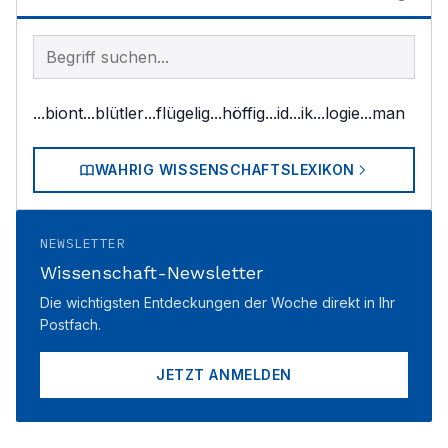
Begriff im Lexikon suchen
...biont
...blütler
...flügelig
...höffig
...id
...ik
...logie
...man
WAHRIG WISSENSCHAFTSLEXIKON
NEWSLETTER
Wissenschaft-Newsletter
Die wichtigsten Entdeckungen der Woche direkt in Ihr
Postfach.
JETZT ANMELDEN