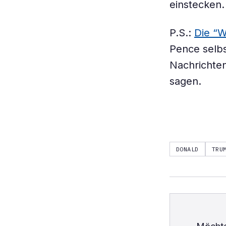
einstecken.
P.S.:
Die “W
Pence selbs
Nachrichten
sagen.
DONALD
TRU