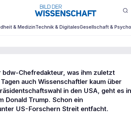
dheit & Medizin
Technik & Digitales
Gesellschaft & Psycho
r bdw-Chefredakteur, was ihm zuletzt
k: Physiker gegen
en Tagen auch Wissenschaftler kaum über
räsidentschaftswahl in den USA, geht es i
um Donald Trump. Schon ein
unter US-Forschern Streit entfacht.