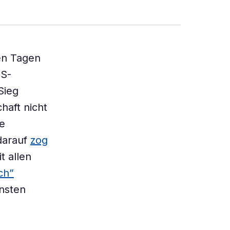
den Tagen
US-
Sieg
haft nicht
le
darauf
zog
it allen
ch”
onsten