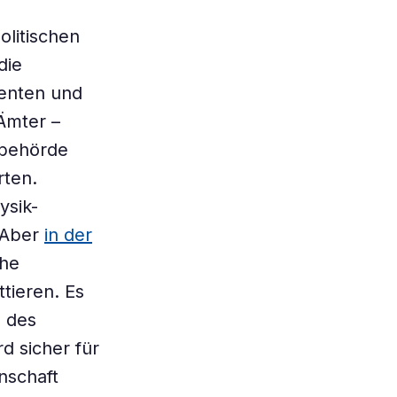
olitischen
die
denten und
Ämter –
tbehörde
rten.
ysik-
 Aber
in der
che
tieren. Es
s des
d sicher für
nschaft