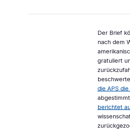
Der Brief k
nach dem W
amerikanisc
gratuliert 
zurückzufah
beschwerten
die APS die
abgestimmt
berichtet au
wissenschaf
zurückgezo