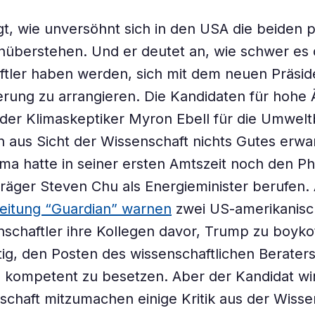
igt, wie unversöhnt sich in den USA die beiden p
überstehen. Und er deutet an, wie schwer es 
ftler haben werden, sich mit dem neuen Präsi
erung zu arrangieren. Die Kandidaten für hohe 
 der Klimaskeptiker Myron Ebell für die Umwel
n aus Sicht der Wissenschaft nichts Gutes erwa
a hatte in seiner ersten Amtszeit noch den Ph
räger Steven Chu als Energieminister berufen.
Zeitung “Guardian” warnen
zwei US-amerikanis
nschaftler ihre Kollegen davor, Trump zu boykot
tig, den Posten des wissenschaftlichen Berater
 kompetent zu besetzen. Aber der Kandidat wir
tschaft mitzumachen einige Kritik aus der Wisse