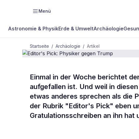
Menü
Astronomie & Physik
Erde & Umwelt
Archäologie
Gesun
Startseite
/
Archäologie
/
Artikel
ARCHÄOLOGIE
Einmal in der Woche berichtet de
Editor's Pic
aufgefallen ist. Und weil in dies
etwas anderes sprechen als die P
Trump
der Rubrik "Editor's Pick" eben 
Gratulationsschreiben an ihn hat 