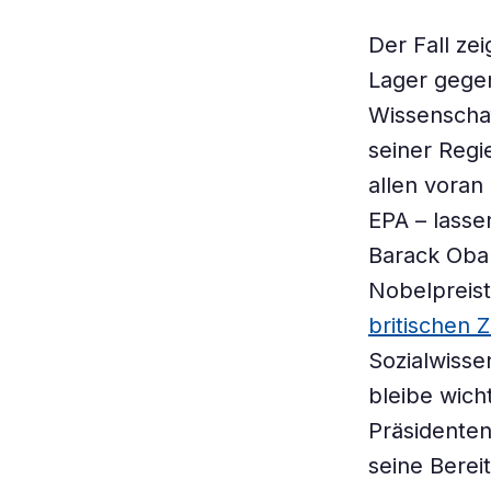
Der Fall ze
Lager gegen
Wissenscha
seiner Regi
allen voran
EPA – lasse
Barack Obam
Nobelpreist
britischen 
Sozialwisse
bleibe wich
Präsidenten
seine Berei