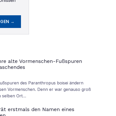
bnissen
EGEN →
ahre alte Vormenschen-Fußspuren
raschendes
Fußspuren des Paranthropus boisei ändern
iesen Vormenschen. Denn er war genauso groß
am selben Ort…
rät erstmals den Namen eines
en