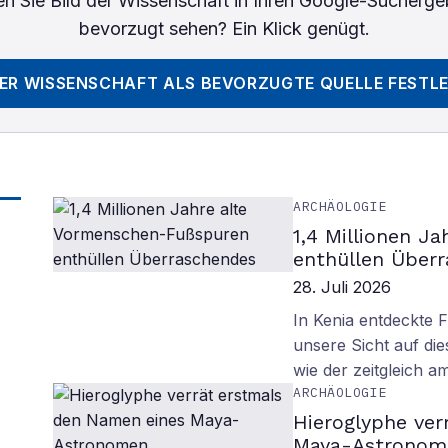
n Sie
Bild der Wissenschaft
in Ihren Google-Sucherge
bevorzugt sehen? Ein Klick genügt.
DER WISSENSCHAFT
ALS BEVORZUGTE QUELLE FESTL
ARCHÄOLOGIE
1,4 Millionen J
enthüllen Über
28. Juli 2026
In Kenia entdeckte 
unsere Sicht auf d
wie der zeitgleich 
ARCHÄOLOGIE
Hieroglyphe ver
Maya-Astronom