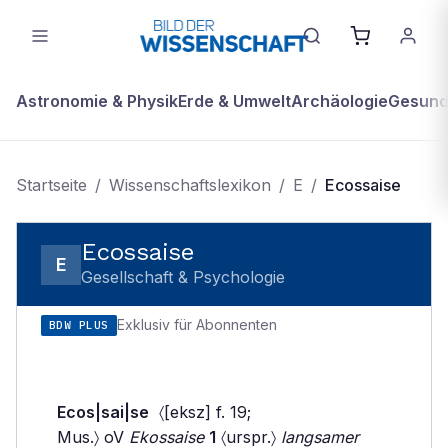
Astronomie & Physik
Erde & Umwelt
Archäologie
Gesundh
Startseite
/
Wissenschaftslexikon
/
E
/
Ecossaise
Ecossaise
E
Gesellschaft & Psychologie
Exklusiv für Abonnenten
BDW PLUS
Ecos|sai|se
〈[eksz] f. 19;
Mus.〉 oV
Ekossaise
1
〈urspr.〉
langsamer