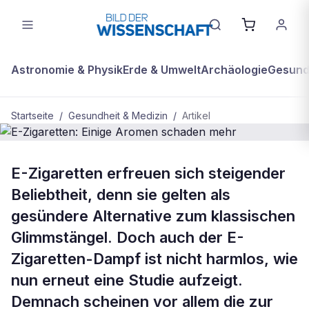
Astronomie & Physik
Erde & Umwelt
Archäologie
Gesundh
Startseite
/
Gesundheit & Medizin
/
Artikel
GESUNDHEIT & MEDIZIN
E-Zigaretten erfreuen sich steigender
E-Zigaretten: Einige Aromen schaden
Beliebtheit, denn sie gelten als
mehr
gesündere Alternative zum klassischen
Glimmstängel. Doch auch der E-
Zigaretten-Dampf ist nicht harmlos, wie
nun erneut eine Studie aufzeigt.
Demnach scheinen vor allem die zur