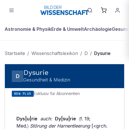
Astronomie & Physik
Erde & Umwelt
Archäologie
Gesundh
Startseite
/
Wissenschaftslexikon
/
D
/
Dysurie
Dysurie
D
Gesundheit & Medizin
Exklusiv für Abonnenten
BDW PLUS
Dys|u|rie
auch:
Dy|su|rie
〈f. 19;
Med.〉
Störung der Harnentleerung
[<grch.