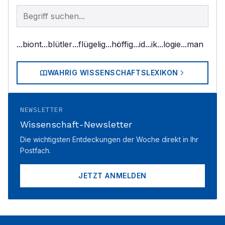
Begriff im Lexikon suchen
...biont
...blütler
...flügelig
...höffig
...id
...ik
...logie
...man
WAHRIG WISSENSCHAFTSLEXIKON
NEWSLETTER
Wissenschaft-Newsletter
Die wichtigsten Entdeckungen der Woche direkt in Ihr
Postfach.
JETZT ANMELDEN