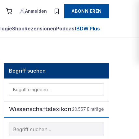
Anmelden
ABONNIEREN
logie
Shop
Rezensionen
Podcast
BDW Plus
Begriff suchen
Wissenschaftslexikon
20.557
Einträge
Begriff im Lexikon suchen