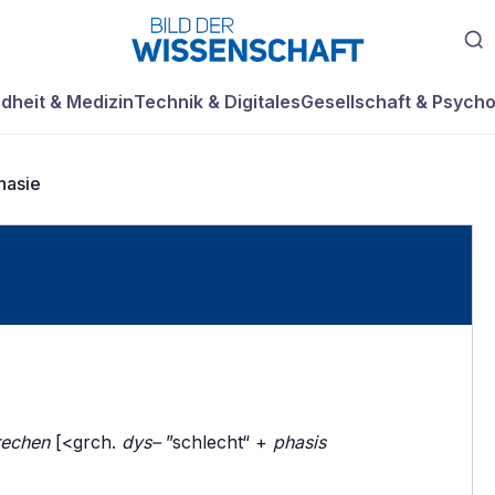
dheit & Medizin
Technik & Digitales
Gesellschaft & Psycho
hasie
rechen
[<grch.
dys–
”schlecht“ +
phasis