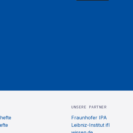
UNSERE PARTNER
hefte
Fraunhofer IPA
efte
Leibniz-Institut ifl
wissen.de