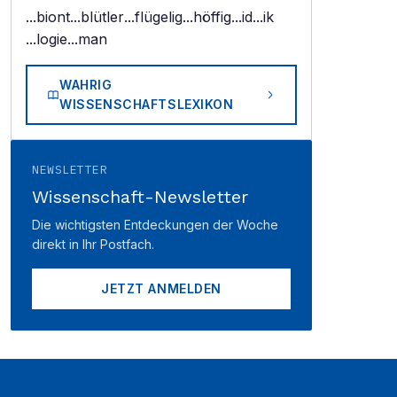
...biont
...blütler
...flügelig
...höffig
...id
...ik
...logie
...man
WAHRIG
WISSENSCHAFTSLEXIKON
NEWSLETTER
Wissenschaft-Newsletter
Die wichtigsten Entdeckungen der Woche
direkt in Ihr Postfach.
JETZT ANMELDEN