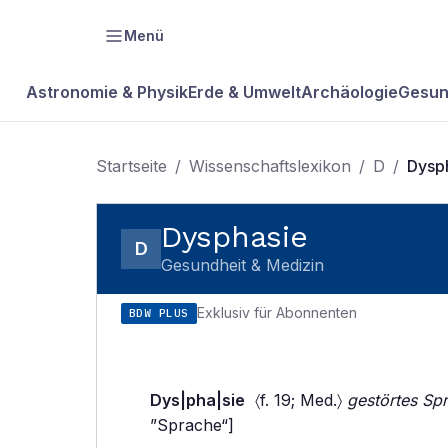
Menü
Astronomie & Physik
Erde & Umwelt
Archäologie
Gesun
Startseite
/
Wissenschaftslexikon
/
D
/
Dysp
Dysphasie
D
Gesundheit & Medizin
Exklusiv für Abonnenten
BDW PLUS
Dys|pha|sie
〈f. 19; Med.〉
gestörtes Sp
”Sprache“]