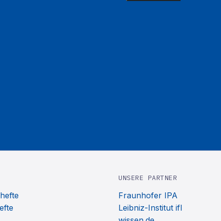
UNSERE PARTNER
hefte
Fraunhofer IPA
efte
Leibniz-Institut ifl
wissen.de