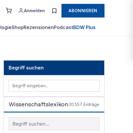
Anmelden
ABONNIEREN
logie
Shop
Rezensionen
Podcast
BDW Plus
Begriff suchen
Wissenschaftslexikon
20.557
Einträge
Begriff im Lexikon suchen