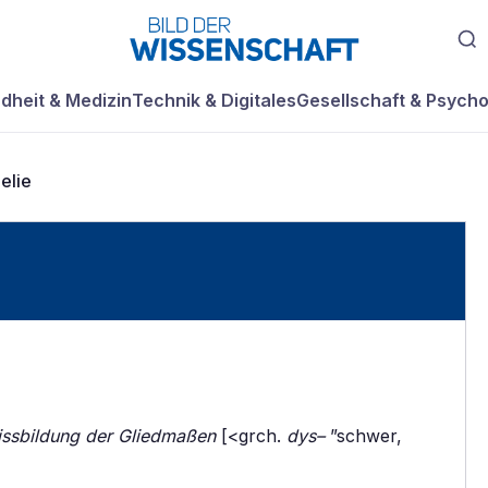
dheit & Medizin
Technik & Digitales
Gesellschaft & Psycho
elie
ssbildung der Gliedmaßen
[<grch.
dys–
”schwer,