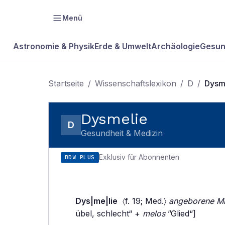
Menü
Astronomie & Physik
Erde & Umwelt
Archäologie
Gesun
Startseite
/
Wissenschaftslexikon
/
D
/
Dysm
Dysmelie
D
Gesundheit & Medizin
Exklusiv für Abonnenten
BDW PLUS
Dys|me|lie
〈f. 19; Med.〉
angeborene Mi
übel, schlecht“ +
melos
”Glied“]