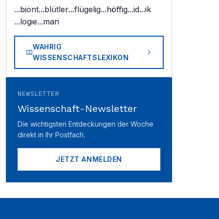
...biont
...blütler
...flügelig
...höffig
...id
...ik
...logie
...man
WAHRIG
WISSENSCHAFTSLEXIKON
NEWSLETTER
Wissenschaft-Newsletter
Die wichtigsten Entdeckungen der Woche
direkt in Ihr Postfach.
JETZT ANMELDEN