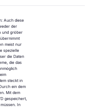
en: Auch diese
weder der
n und gröber
t übernimmt
n meist nur
 spezielle
eser die Daten
eme, die das
unmöglich
beim
em steckt in
Durch ein dem
en. Mit dem
D gespeichert,
 müssen. In