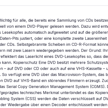
 Wichtig für alle, die bereits eine Sammlung von CDs besitz
piell von einem DVD-Player gelesen werden. Dazu wird ent
s Lesekopfes automatisch aufgeweitet und auf die größere
aten-Pits justiert, oder eine komplette zweite Lasereinhei
 der CDs. Selbstgebrannte Scheiben im CD-R-Format könne
rn mit zwei Lasern wiedergegeben werden. Der Grund: Ihre
eflektiert das Laserlicht eines DVD-Lesekopfes so, dass di
n kann. Kopierschutz Eine DVD besitzt mehrere Schutzsyst
ren – auf DVD oder CD oder auch auf eine VHS-Kassette – 
. So verfügt eine DVD über das Macrovision-System, das 
 DVD auf VHS-Band ein störendes Flimmern erzeugt. Zud
as Serial Copy Generation Management System (CGMS). 
fgeprägtes technisches Merkmal unterbindet es das Kopier
bling System (CSS) werden die Daten verschlüsselt auf DV
i der Wiedergabe über einen Decoder entschlüsselt werden