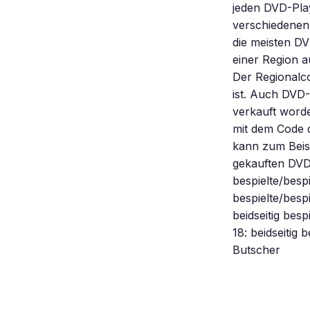
jeden DVD-Play
verschiedenen 
die meisten DV
einer Region 
Der Regionalco
ist. Auch DVD-
verkauft worde
mit dem Code d
kann zum Beis
gekauften DVD
bespielte/besp
bespielte/besp
beidseitig bes
18: beidseitig
Butscher