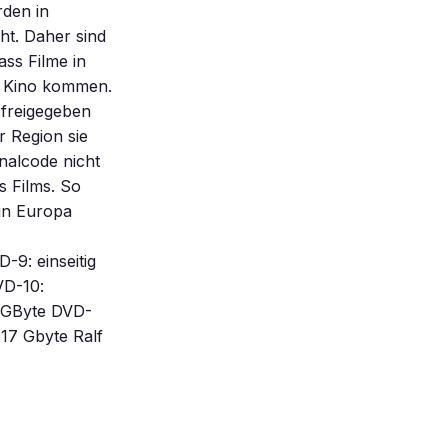
rden in
ht. Daher sind
ass Filme in
s Kino kommen.
 freigegeben
r Region sie
nalcode nicht
s Films. So
in Europa
-9: einseitig
VD-10:
4 GByte DVD-
 17 Gbyte Ralf