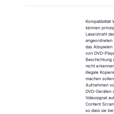
Kompatibilität
können prinzi
Laserstrahl de
angeordneten D
das Abspielen
von DVD-Playe
Beschichtung r
nicht erkenne
illegale Kopie
machen sollen
Aufnehmen von
DVD-Geräten d
Videosignal au
Content Scram
so dass sie be