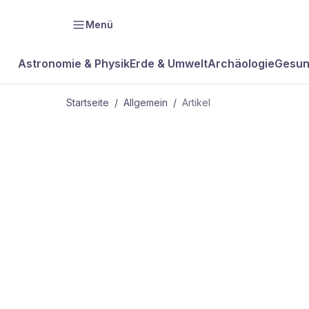
Menü
Astronomie & Physik
Erde & Umwelt
Archäologie
Gesun
Startseite
/
Allgemein
/
Artikel
ALLGEMEIN
DVD-
Kaleidoskop