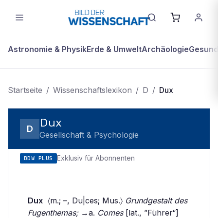
Astronomie & Physik
Erde & Umwelt
Archäologie
Gesundh
Startseite
/
Wissenschaftslexikon
/
D
/
Dux
Dux
D
Gesellschaft & Psychologie
Exklusiv für Abonnenten
BDW PLUS
Dux
〈m.; –, Du|ces; Mus.〉
Grundgestalt des
Fugenthemas;
→a.
Comes
[lat., ”Führer“]