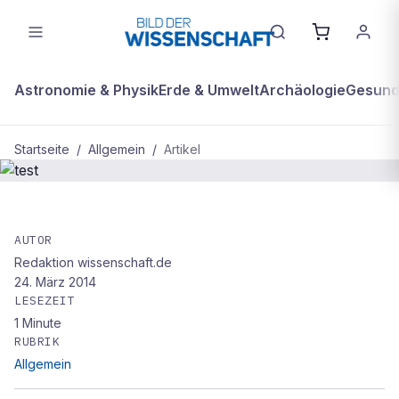
Astronomie & Physik
Erde & Umwelt
Archäologie
Gesundh
Startseite
/
Allgemein
/
Artikel
ALLGEMEIN
test
AUTOR
Redaktion wissenschaft.de
24. März 2014
LESEZEIT
1
Minute
RUBRIK
Allgemein