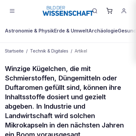
Astronomie & Physik
Erde & Umwelt
Archäologie
Gesundh
Startseite
/
Technik & Digitales
/
Artikel
TECHNIK & DIGITALES
Winzige Kügelchen, die mit
Duftender Verschleiß
Schmierstoffen, Düngemitteln oder
Duftaromen gefüllt sind, können ihre
Inhaltsstoffe dosiert und gezielt
abgeben. In Industrie und
Landwirtschaft wird solchen
Mikrokapseln in den nächsten Jahren
ein Boom vorausgesagt.