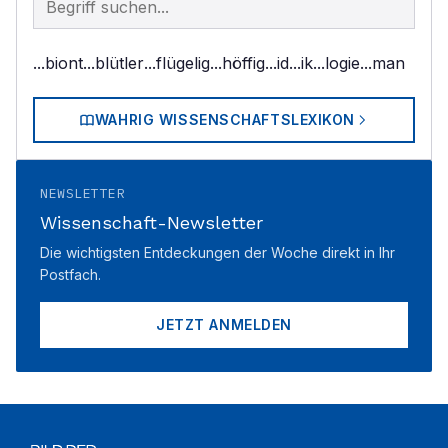
...biont
...blütler
...flügelig
...höffig
...id
...ik
...logie
...man
WAHRIG WISSENSCHAFTSLEXIKON
NEWSLETTER
Wissenschaft-Newsletter
Die wichtigsten Entdeckungen der Woche direkt in Ihr
Postfach.
JETZT ANMELDEN