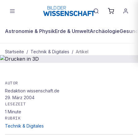
Astronomie & Physik
Erde & Umwelt
Archäologie
Gesundh
Startseite
/
Technik & Digitales
/
Artikel
TECHNIK & DIGITALES
Drucken in 3D
AUTOR
Redaktion wissenschaft.de
29. März 2004
LESEZEIT
1
Minute
RUBRIK
Technik & Digitales