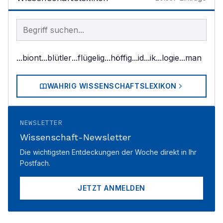
Begriff im Lexikon suchen
...biont
...blütler
...flügelig
...höffig
...id
...ik
...logie
...man
WAHRIG WISSENSCHAFTSLEXIKON
NEWSLETTER
Wissenschaft-Newsletter
Die wichtigsten Entdeckungen der Woche direkt in Ihr
Postfach.
JETZT ANMELDEN