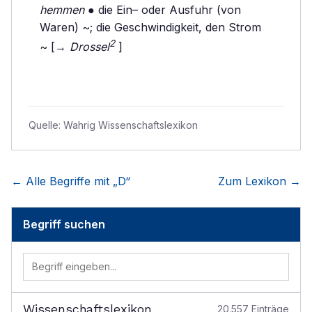
hemmen
● die Ein– oder Ausfuhr (von
Waren) ~; die Geschwindigkeit, den Strom
2
~ [→
Drossel
]
Quelle:
Wahrig Wissenschaftslexikon
← Alle Begriffe mit „
D
“
Zum Lexikon →
Begriff suchen
Wissenschaftslexikon
20.557
Einträge