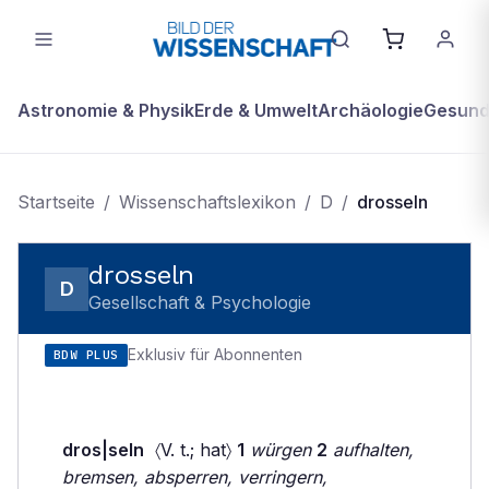
Astronomie & Physik
Erde & Umwelt
Archäologie
Gesundh
Startseite
/
Wissenschaftslexikon
/
D
/
drosseln
drosseln
D
Gesellschaft & Psychologie
Exklusiv für Abonnenten
BDW PLUS
dros|seln
〈V. t.; hat〉
1
würgen
2
aufhalten,
bremsen, absperren, verringern,