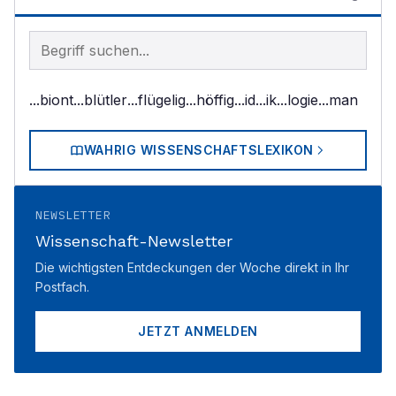
Begriff im Lexikon suchen
...biont
...blütler
...flügelig
...höffig
...id
...ik
...logie
...man
WAHRIG WISSENSCHAFTSLEXIKON
NEWSLETTER
Wissenschaft-Newsletter
Die wichtigsten Entdeckungen der Woche direkt in Ihr
Postfach.
JETZT ANMELDEN