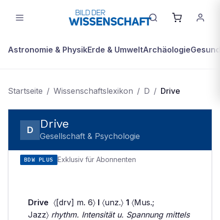
Astronomie & Physik
Erde & Umwelt
Archäologie
Gesundh
Startseite
/
Wissenschaftslexikon
/
D
/
Drive
Drive
D
Gesellschaft & Psychologie
Exklusiv für Abonnenten
BDW PLUS
Drive
〈[drv] m. 6〉
I
〈unz.〉
1
〈Mus.;
Jazz〉
rhythm. Intensität u. Spannung mittels