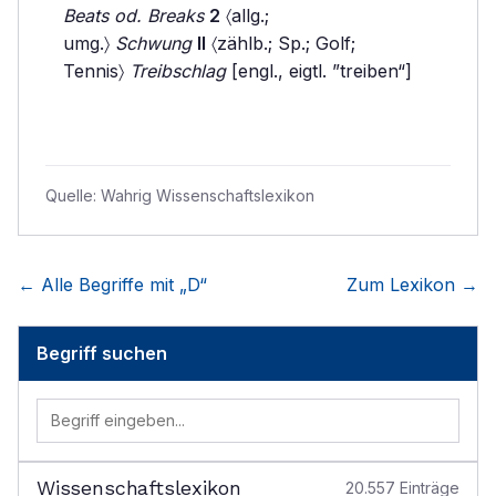
Beats od. Breaks
2
〈allg.;
umg.〉
Schwung
II
〈zählb.; Sp.; Golf;
Tennis〉
Treibschlag
[engl., eigtl. ”treiben“]
Quelle:
Wahrig Wissenschaftslexikon
← Alle Begriffe mit „
D
“
Zum Lexikon →
Begriff suchen
Wissenschaftslexikon
20.557
Einträge