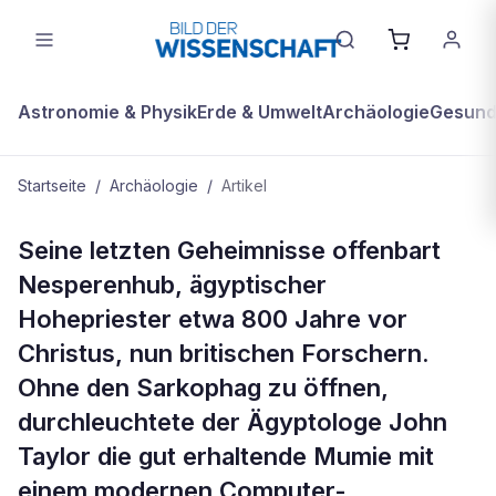
Astronomie & Physik
Erde & Umwelt
Archäologie
Gesundh
Startseite
/
Archäologie
/
Artikel
ARCHÄOLOGIE
Seine letzten Geheimnisse offenbart
Dreidimensionaler Einblick in
Nesperenhub, ägyptischer
ägyptische Mumie
Hohepriester etwa 800 Jahre vor
Christus, nun britischen Forschern.
Ohne den Sarkophag zu öffnen,
durchleuchtete der Ägyptologe John
Taylor die gut erhaltende Mumie mit
einem modernen Computer-