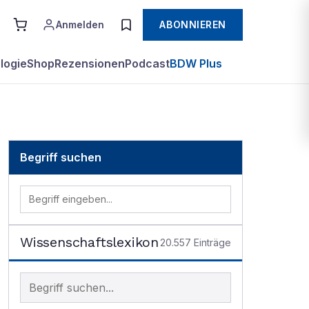
Anmelden
ABONNIEREN
logie
Shop
Rezensionen
Podcast
BDW Plus
Begriff suchen
Wissenschaftslexikon
20.557
Einträge
Begriff im Lexikon suchen