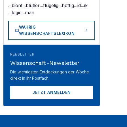
...biont
...blütler
...flügelig
...höffig
...id
...ik
...logie
...man
WAHRIG
WISSENSCHAFTSLEXIKON
NEWSLETTER
Wissenschaft-Newsletter
Die wichtigsten Entdeckungen der Woche
direkt in Ihr Postfach.
JETZT ANMELDEN