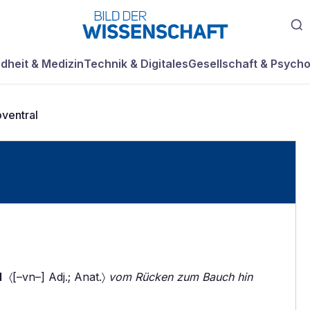
dheit & Medizin
Technik & Digitales
Gesellschaft & Psycho
ventral
l
〈[–vn–] Adj.; Anat.〉
vom Rücken zum Bauch hin