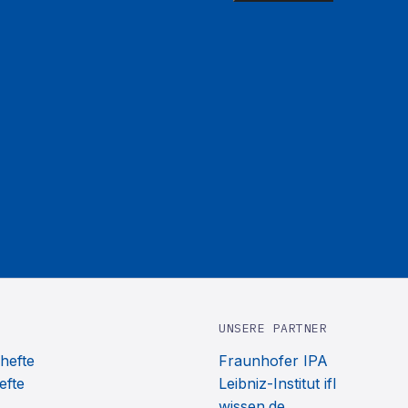
UNSERE PARTNER
hefte
Fraunhofer IPA
efte
Leibniz-Institut ifl
wissen.de