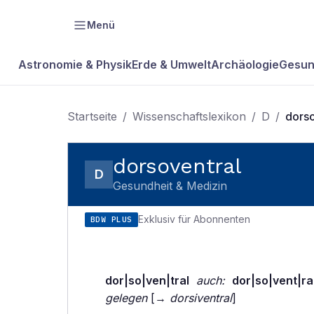
Menü
Astronomie & Physik
Erde & Umwelt
Archäologie
Gesun
Startseite
/
Wissenschaftslexikon
/
D
/
dorso
dorsoventral
D
Gesundheit & Medizin
Exklusiv für Abonnenten
BDW PLUS
dor|so|ven|tral
auch:
dor|so|vent|ra
gelegen
[→
dorsiventral
]